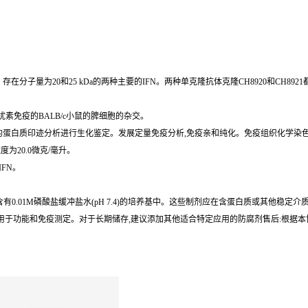
分子量为20和25 kDa的两种主要的IFN。两种单克隆抗体克隆CH8920和CH89
干扰素免疫的BALB/c小鼠的脾细胞的杂交。
的蛋白质印迹分析进行生化鉴定。发展定量免疫分析,免疫亲和纯化。免疫组织化学染色-
为20.0微克/毫升。
IFN。
于含有0.01M磷酸盐缓冲盐水(pH 7.4)的培养基中。这些制剂应在含蛋白质或其他稳
立即用于功能和免疫测定。对于长期储存,建议添加其他适合特定应用的防腐剂售后:根