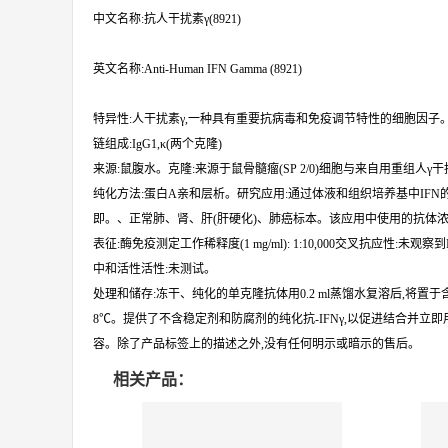
中文名称:抗人干扰素γ(8921)
英文名称:Anti-Human IFN Gamma (8921)
特异性:人干扰素γ,一种具有重要抗病毒和免疫调节特性的细胞因子。存在
链组成:IgG1,κ(两个克隆)
来源:鼠腹水。克隆:来源于鼠骨髓瘤(SP 2/0)细胞与来自用重组人γ
纯化方法:蛋白A亲和层析。研究应用:通过体液和组织培养基中IFN
即。、正常肺、肾、肝(肝硬化)、肺癌标本。该应用中使用的抗体浓度
表征:酶免疫测定工作稀释度(1 mg/ml): 1:10,000交叉抗应性:未观察到
中和活性活性:未测试。
处理和储存:冻干、纯化的单克隆抗体用0.2 ml蒸馏水复溶后,将置
8℃。提供了不含稳定剂和防腐剂的纯化抗-IFNγ,以促进结合并
容。除了产品标签上的描述之外,没有任何明示或暗示的售后。
相关产品：