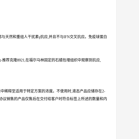
21都与天然和重组人干扰素γ抗应,并且不与IFN交叉抗应。免疫球蛋白
推荐克隆8921,在福尔马林固定的石蜡包埋组织中观察到抗应,
定介质中稀释至适用于特定方案的浓度。不使用时,液态产品应储存在2-
据本协议销售的产品仅售后在交付给客户时符合标签上所述的数量和内