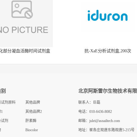
化部分凝血活酶时间试剂盒
抗-XaE分析试剂盒,200次
类别
北京阿斯雷尔生物技术有限
断试剂原料
其他品牌
联系人：巨磊
1
其他品牌2
电话：010-6436-8082
价试剂
肝素酶
邮箱：
julei@asnailtech.com
物
Biocolor
地址：崔各庄观唐东路观唐5-215号