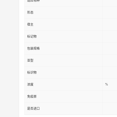
适应物种
形态
宿主
标记物
包装规格
亚型
标识物
%
浓度
免疫原
是否进口