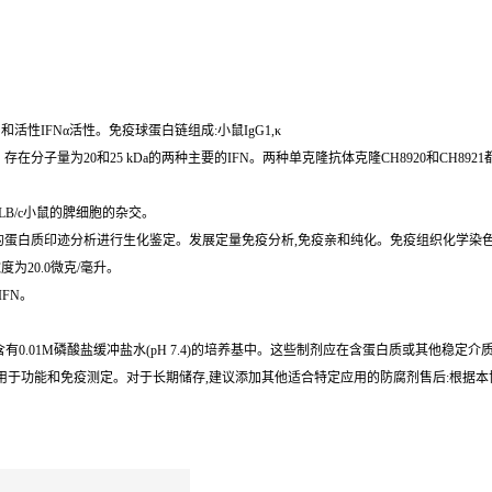
和活性IFNα活性。免疫球蛋白链组成:小鼠IgG1,κ
分子量为20和25 kDa的两种主要的IFN。两种单克隆抗体克隆CH8920和CH89
ALB/c小鼠的脾细胞的杂交。
的蛋白质印迹分析进行生化鉴定。发展定量免疫分析,免疫亲和纯化。免疫组织化学染色-
为20.0微克/毫升。
IFN。
于含有0.01M磷酸盐缓冲盐水(pH 7.4)的培养基中。这些制剂应在含蛋白质或其他稳
立即用于功能和免疫测定。对于长期储存,建议添加其他适合特定应用的防腐剂售后:根