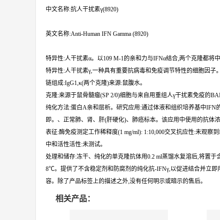
中文名称:抗人干扰素γ(8920)
英文名称:Anti-Human IFN Gamma (8920)
特异性:人干扰素α。以109 M-1的亲和力与IFNα结合,两个克隆都将中
特异性:人干扰素γ,一种具有重要抗病毒和免疫调节特性的细胞因子。存在
链组成:IgG1,κ(两个克隆)来源:鼠腹水。
克隆:来源于鼠骨髓瘤(SP 2/0)细胞与来自用重组人γ干扰素免疫的B
纯化方法:蛋白A亲和层析。研究应用:通过体液和组织培养基中IFN
即。、正常肺、肾、肝(肝硬化)、肺癌标本。该应用中使用的抗体浓度
表征:酶免疫测定工作稀释度(1 mg/ml): 1:10,000交叉抗应性:未观察到
中和活性活性:未测试。
处理和储存:冻干、纯化的单克隆抗体用0.2 ml蒸馏水复溶后,将置
8℃。提供了不含稳定剂和防腐剂的纯化抗-IFNγ,以促进结合并
容。除了产品标签上的描述之外,没有任何明示或暗示的售后。
相关产品：