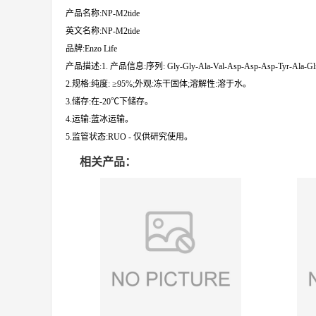
产品名称:NP-M2tide
英文名称:NP-M2tide
品牌:Enzo Life
产品描述:1. 产品信息:序列: Gly-Gly-Ala-Val-Asp-Asp-Asp-Tyr-Ala-Gln
2.规格:纯度: ≥95%;外观:冻干固体;溶解性:溶于水。
3.储存:在-20℃下储存。
4.运输:蓝冰运输。
5.监管状态:RUO - 仅供研究使用。
相关产品：