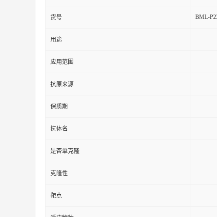
BML-P23
货号
用途
应用范围
抗原来源
保质期
抗体名
是否单克隆
克隆性
靶点