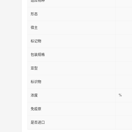
适应物种
形态
宿主
标记物
包装规格
亚型
标识物
%
浓度
免疫原
是否进口