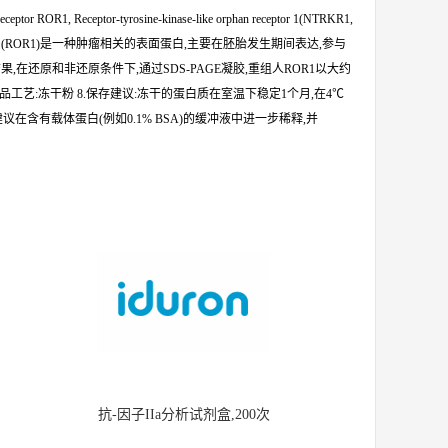
or ROR1, Receptor-tyrosine-kinase-like orphan receptor 1(NTRKR1,
体1 (ROR1)是一种肿瘤相关的表面蛋白,主要在胚胎发生期间表达,参与
在还原和非还原条件下,通过SDS-PAGE凝胶,重组人ROR1以大约
分析,>95% 7.产品工艺:冻干粉 8.保存建议:冻干的蛋白质在室温下稳定1个月,在4℃
建议在含有载体蛋白(例如0.1% BSA)的缓冲液中进一步稀释,并
抗-因子IIa分析试剂盒,200次