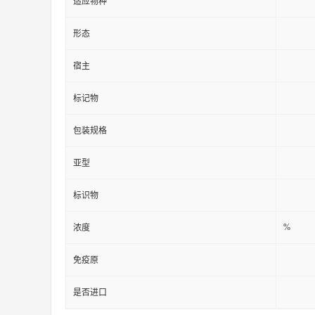
适应物种
形态
宿主
标记物
包装规格
亚型
标识物
%
浓度
免疫原
是否进口