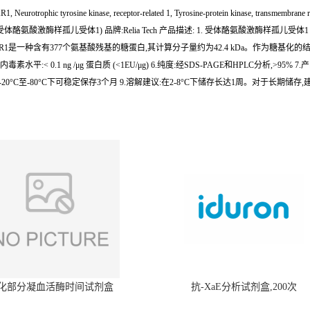
yrosine kinase, receptor-related 1, Tyrosine-protein kinase, transmembrane recept
酪氨酸激酶样孤儿受体1) 品牌:Relia Tech 产品描述: 1. 受体酪氨酸激酶样孤儿受
种含有377个氨基酸残基的糖蛋白,其计算分子量约为42.4 kDa。作为糖基化的结果,
kDa 5.内毒素水平:< 0.1 ng /μg 蛋白质 (<1EU/μg) 6.纯度:经SDS-PAGE和HPLC
0°C至-80°C下可稳定保存3个月 9.溶解建议:在2-8°C下储存长达1周。对于长期储存,
化部分凝血活酶时间试剂盒
抗-XaE分析试剂盒,200次