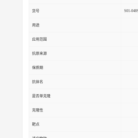
S01-048
货号
用途
应用范围
抗原来源
保质期
抗体名
是否单克隆
克隆性
靶点