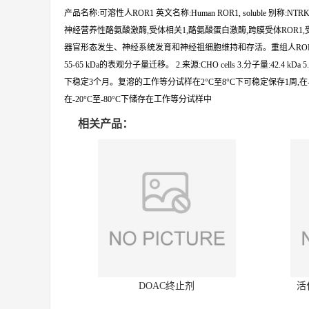
产品名称:可溶性人ROR1 英文名称:Human ROR1, soluble 别称:NTRKR1, Neurotrophic t
神经营养性酪氨酸激酶,受体相关1,酪氨酸蛋白激酶,跨膜受体ROR1,受体
器官形态发生、神经系统发育和神经祖细胞维持和存活。重组人ROR1是一
55-65 kDa的表观分子量迁移。 2.来源:CHO cells 3.分子量:42.4 
下稳定3个月。复溶的工作等分试样在2°C至8°C下可稳定保存1周,在-2
在-20°C至-80°C下储存在工作等分试样中
相关产品：
DOAC终止剂
活