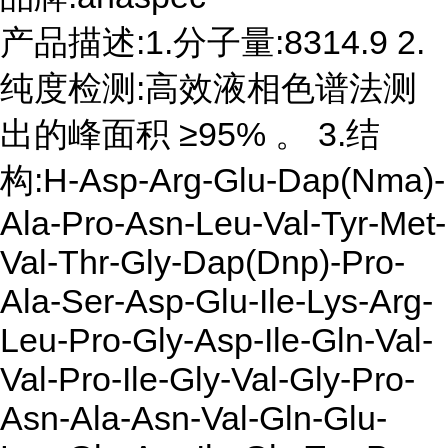
产品描述:1.分子量:8314.9 2.
纯度检测:高效液相色谱法测
出的峰面积 ≥95% 。 3.结
构:H-Asp-Arg-Glu-Dap(Nma)-
Ala-Pro-Asn-Leu-Val-Tyr-Met-
Val-Thr-Gly-Dap(Dnp)-Pro-
Ala-Ser-Asp-Glu-Ile-Lys-Arg-
Leu-Pro-Gly-Asp-Ile-Gln-Val-
Val-Pro-Ile-Gly-Val-Gly-Pro-
Asn-Ala-Asn-Val-Gln-Glu-