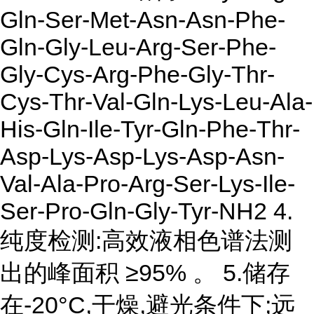
Gln-Ser-Met-Asn-Asn-Phe-
Gln-Gly-Leu-Arg-Ser-Phe-
Gly-Cys-Arg-Phe-Gly-Thr-
Cys-Thr-Val-Gln-Lys-Leu-Ala-
His-Gln-Ile-Tyr-Gln-Phe-Thr-
Asp-Lys-Asp-Lys-Asp-Asn-
Val-Ala-Pro-Arg-Ser-Lys-Ile-
Ser-Pro-Gln-Gly-Tyr-NH2 4.
纯度检测:高效液相色谱法测
出的峰面积 ≥95% 。 5.储存
在-20°C,干燥,避光条件下;远