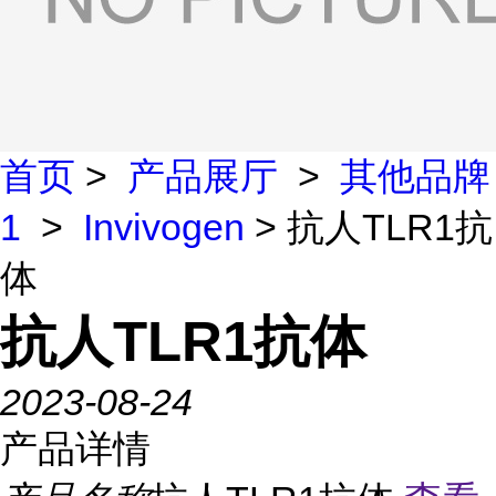
首页
>
产品展厅
>
其他品牌
1
>
Invivogen
> 抗人TLR1抗
体
抗人TLR1抗体
2023-08-24
产品详情