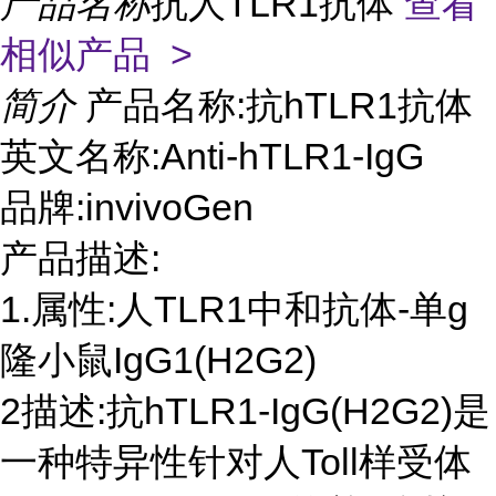
产品名称
抗人TLR1抗体
查看
相似产品 >
简介
产品名称:抗hTLR1抗体
英文名称:Anti-hTLR1-IgG
品牌:invivoGen
产品描述:
1.属性:人TLR1中和抗体-单g
隆小鼠IgG1(H2G2)
2描述:抗hTLR1-IgG(H2G2)是
一种特异性针对人Toll样受体