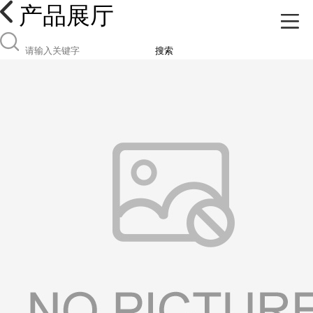
产品展厅
搜索