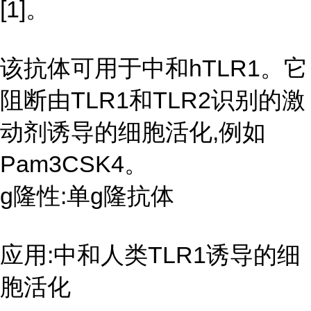
[1]。
该抗体可用于中和hTLR1。它
阻断由TLR1和TLR2识别的激
动剂诱导的细胞活化,例如
Pam3CSK4。
g隆性:单g隆抗体
应用:中和人类TLR1诱导的细
胞活化