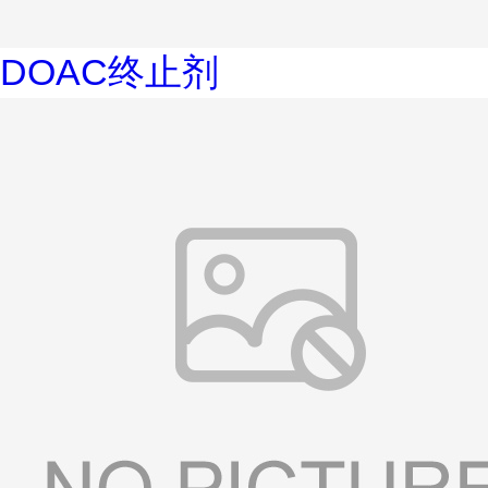
DOAC终止剂