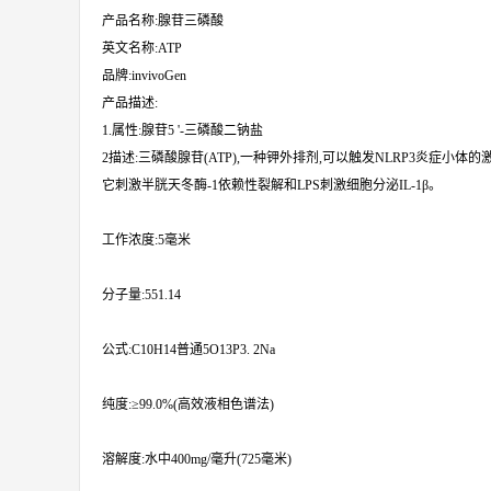
产品名称:腺苷三磷酸
英文名称:ATP
品牌:invivoGen
产品描述:
1.属性:腺苷5 '-三磷酸二钠盐
2描述:三磷酸腺苷(ATP),一种钾外排剂,可以触发NLRP3炎症小体的
它刺激半胱天冬酶-1依赖性裂解和LPS刺激细胞分泌IL-1β。
工作浓度:5毫米
分子量:551.14
公式:C10H14普通5O13P3. 2Na
纯度:≥99.0%(高效液相色谱法)
溶解度:水中400mg/毫升(725毫米)