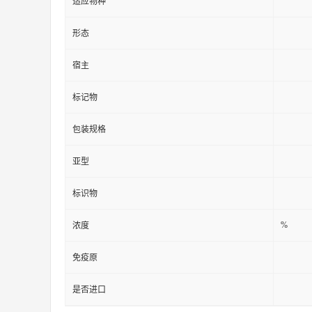
适应物种
形态
宿主
标记物
包装规格
亚型
标识物
%
浓度
免疫原
是否进口