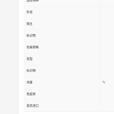
适应物种
形态
宿主
标记物
包装规格
亚型
标识物
%
浓度
免疫原
是否进口