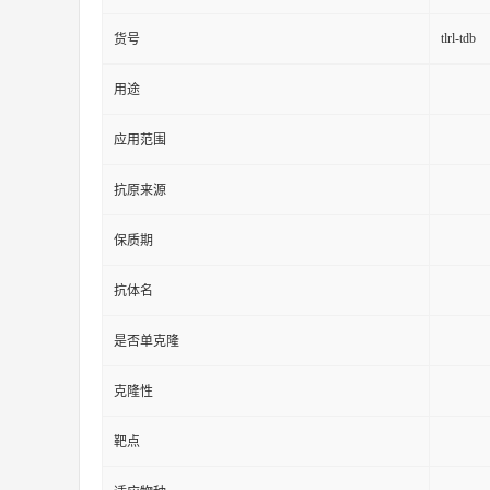
tlrl-tdb
货号
用途
应用范围
抗原来源
保质期
抗体名
是否单克隆
克隆性
靶点