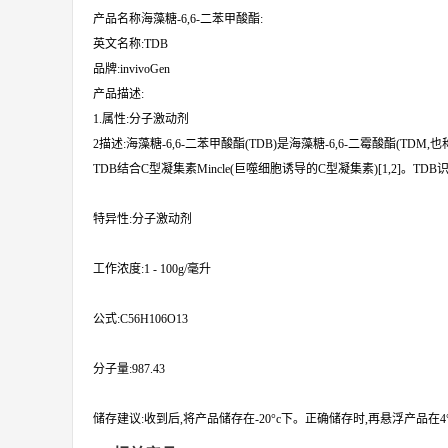
产品名称海藻糖-6,6-二苯甲酸酯:
英文名称:TDB
品牌:invivoGen
产品描述:
1.属性:分子激动剂
2描述:海藻糖-6,6-二苯甲酸酯(TDB)是海藻糖-6,6-二霉酸酯(T
TDB结合C型凝集素Mincle(巨噬细胞诱导的C型凝集素)[1,2]。TDB
特异性:分子激动剂
工作浓度:1 - 100g/毫升
公式:C56H106O13
分子量:987.43
储存建议:收到后,将产品储存在-20°c下。正确储存时,再悬浮产品在