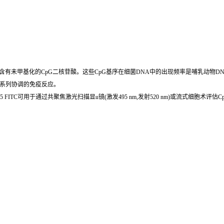
序)中含有未甲基化的CpG二核苷酸。这些CpG基序在细菌DNA中的出现频率是哺乳动物DN
一系列协调的免疫反应。
 2395 FITC可用于通过共聚焦激光扫描显u镜(激发495 nm,发射520 nm)或流式细胞术评