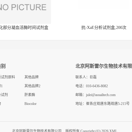
化部分凝血活酶时间试剂盒
抗-XaE分析试剂盒,200次
类别
北京阿斯雷尔生物技术有限
断试剂原料
其他品牌
联系人：巨磊
1
其他品牌2
电话：010-6436-8082
价试剂
肝素酶
邮箱：
julei@asnailtech.com
物
Biocolor
地址：崔各庄观唐东路观唐5-215号
北京阿斯雷尔生物技术有限公司
版权所有 Copyright (©) 2026
XML