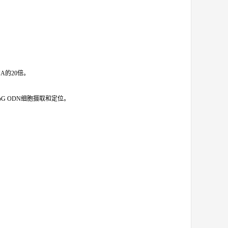
A的20倍。
估CpG ODN细胞摄取和定位。