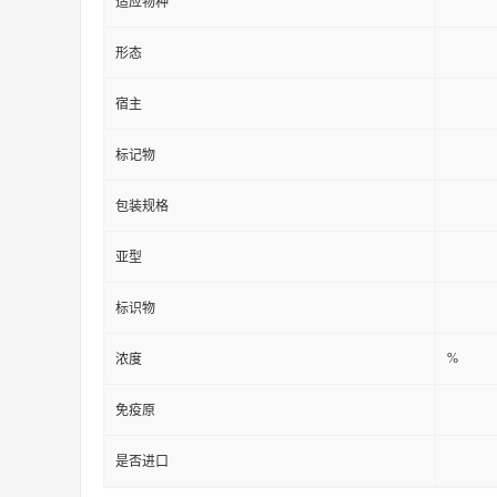
适应物种
形态
宿主
标记物
包装规格
亚型
标识物
%
浓度
免疫原
是否进口