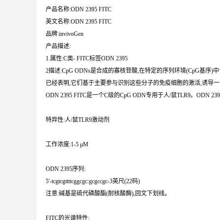
产品名称:ODN 2395 FITC
英文名称:ODN 2395 FITC
品牌:invivoGen
产品描述:
1.属性:C类- FITC标签ODN 2395
2描述:CpG ODNs是合成的寡核苷酸,在特定的序列环境(CpG基
已经表明,它们基于主要参与识别这些分子的免疫细胞的激活,诱导
ODN 2395 FITC是一个C级的CpG ODN专用于人/鼠TLR9。ODN
特异性:人/鼠TLR9激动剂
工作浓度:1-5 μM
ODN 2395序列:
5'-tcgtcgttttcggcgc:gcgccgc-3英尺(22码)
注意:碱基是硫代磷酸酯(耐核酸酶),回文下划线。
FITC的光谱特性: