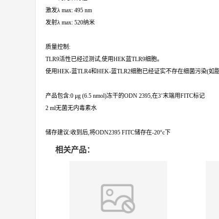
激发λ max: 495 nm
发射λ max: 520纳米
质量控制:
TLR9活性已经过测试,使用HEK蓝TLR9细胞。
使用HEK-蓝TLR4和HEK-蓝TLR2细胞已经证实不存在细菌污染(
产品包含:0 μg (6.5 nmol)冻干的ODN 2395,在3’末端用FITC标记
2 ml无菌无内毒素水
储存建议:收到后,将ODN2395 FITC储存在-20°c下
相关产品：