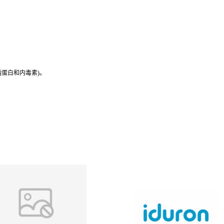
如脂蛋白和内毒素)。