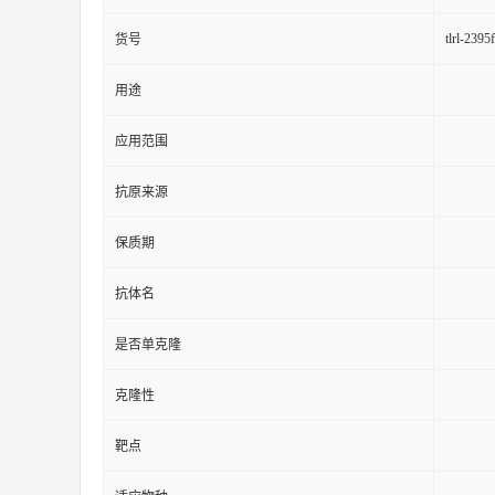
tlrl-2395f
货号
用途
应用范围
抗原来源
保质期
抗体名
是否单克隆
克隆性
靶点