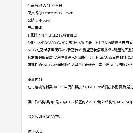
产品名称:人ACE2蛋白
英文名称:Human ACE2 Protein
品牌:invivoGen
产品描述:
1.属性:可溶性ACE2-Fc融合蛋白
2描述:人类ACE2(血管紧张素I转化酶-2)是一种I型表面跨膜蛋白,
ACE2在冠状病毒疾病-19(新冠肺炎(新型冠状病毒肺炎))引起的严重
状病毒的蛋白质,促进病毒进入靶细胞[4-6]。阻断ACE2受体和释
可溶性的hACE2-Fc通过融合人类的C末端产生蛋白质ACE2细胞外结构域[M
质量控制:
在与包被的刺突-RBD-His蛋白和抗人IgG1-HRP检测抗体孵育后,通过
蛋白质结构:具有C端人IgG1 Fc标签的人ACE2胞外结构域[M1-S740]
接入序列:AAQ89076
物种:人类