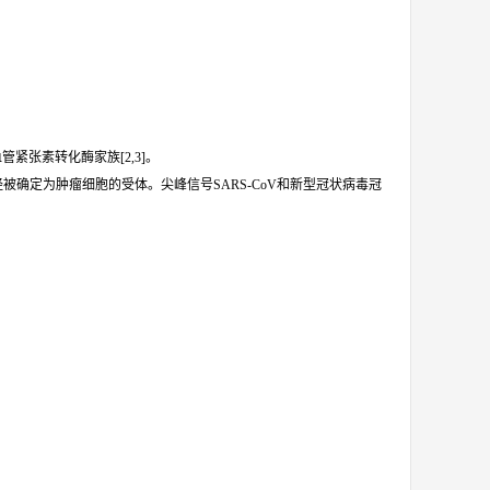
管紧张素转化酶家族[2,3]。
现在已经被确定为肿瘤细胞的受体。尖峰信号SARS-CoV和新型冠状病毒冠