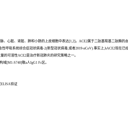
在动脉、心脏、肾脏、肺和小肠的上皮细胞中表达[1,2]。ACE2属于二肽基羧基二肽酶的血
急性呼吸系统综合症冠状病毒-2(新型冠状病毒,或者2019-nCoV).事实上,hACE2
放过量的可溶性ACE2是治疗新冠肺炎的研究策略之一。
1-S740]敬a人IgG1 Fc区。
ELISA验证