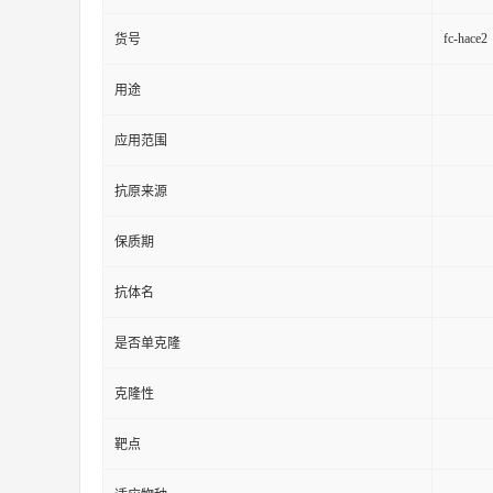
fc-hace2
货号
用途
应用范围
抗原来源
保质期
抗体名
是否单克隆
克隆性
靶点