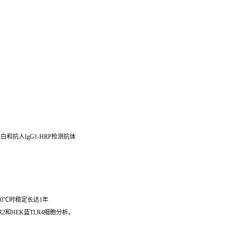
白和抗人IgG1-HRP检测抗体
20℃时稳定长达1年
2和HEK蓝TLR4细胞分析。