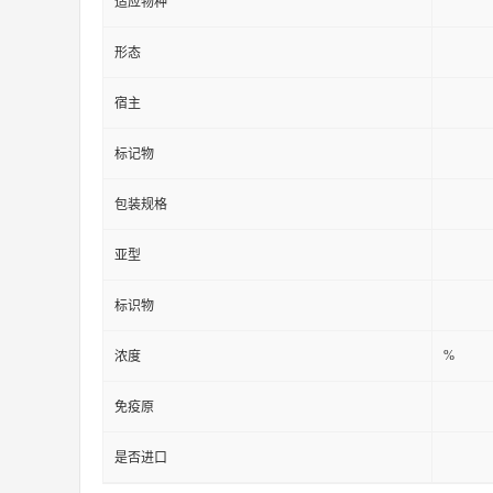
适应物种
形态
宿主
标记物
包装规格
亚型
标识物
%
浓度
免疫原
是否进口