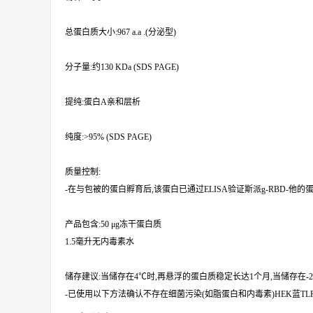
总蛋白质大小:967 a.a .(分泌型)
分子量:约130 KDa (SDS PAGE)
提纯:蛋白A亲和层析
纯度:>95% (SDS PAGE)
质量控制:
-在与包被的蛋白孵育后,该蛋白已通过ELISA验证斯派g-RBD-他的蛋
产品包含:50 μg冻干蛋白质
1.5毫升无内毒素水
储存建议:当储存在4℃时,再悬浮的蛋白质稳定长达1个月,当储存在-
-已使用以下方法确认不存在细菌污染(如脂蛋白和内毒素)HEK蓝TLR