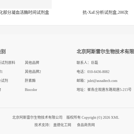
化部分凝血活酶时间试剂盒
抗-XaE分析试剂盒,200次
类别
北京阿斯雷尔生物技术有限
断试剂原料
其他品牌
联系人：巨磊
1
其他品牌2
电话：010-6436-8082
价试剂
肝素酶
邮箱：
julei@asnailtech.com
物
Biocolor
地址：崔各庄观唐东路观唐5-215号
北京阿斯雷尔生物技术有限公司
版权所有 Copyright (©) 2026
XML
技术支持：
盖德化工网
食品商务网