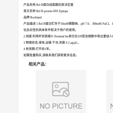
产品名称:Rel B蛋白组氨酸抗原决定基
英文名称:Rel B protein-HIS Epitope
品牌:Rockland
产品描述:1.Rel B蛋白贮存于50mM磷酸钠、pH 7.0、300mM NaC
化反应性的具体条件取决于用户的使用。
2.纯度:利用杆状病毒N-Terminal his表位在Sf9昆虫细胞中表达重
3.物理状态:液体,运输:干冰;浓度 0.2 μg/μL。
4.有效期:打开后1年。
如需批量购买,请联系我们获取更多信息。
相关产品：