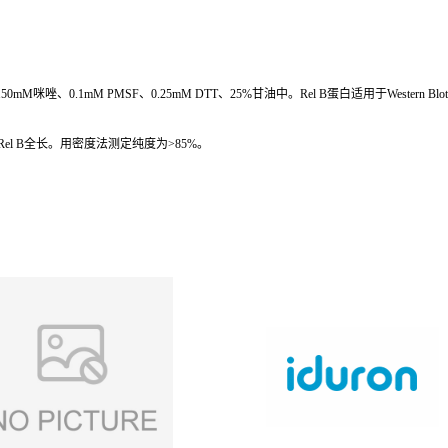
l、150mM咪唑、0.1mM PMSF、0.25mM DTT、25%甘油中。Rel B蛋白适用于Wes
组人Rel B全长。用密度法测定纯度为>85%。