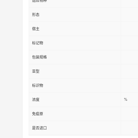
适应物种
形态
宿主
标记物
包装规格
亚型
标识物
%
浓度
免疫原
是否进口