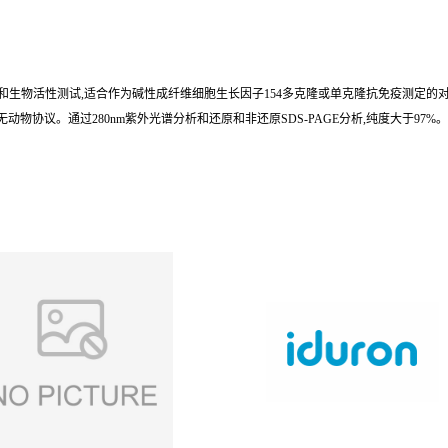
GE和生物活性测试,适合作为碱性成纤维细胞生长因子154多克隆或单克隆抗免疫测定的对照。
物协议。通过280nm紫外光谱分析和还原和非还原SDS-PAGE分析,纯度大于97%。