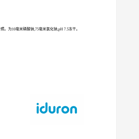
为10毫米磷酸钠,75毫米氯化钠,pH 7.5冻干。