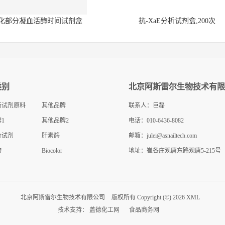
化部分凝血活酶时间试剂盒
抗-XaE分析试剂盒,200次
类别
北京阿斯雷尔生物技术有限
断试剂原料
其他品牌
联系人：巨磊
1
其他品牌2
电话：010-6436-8082
价试剂
肝素酶
邮箱：
julei@asnailtech.com
物
Biocolor
地址：崔各庄观唐东路观唐5-215号
北京阿斯雷尔生物技术有限公司
版权所有 Copyright (©) 2026
XML
技术支持：
盖德化工网
食品商务网