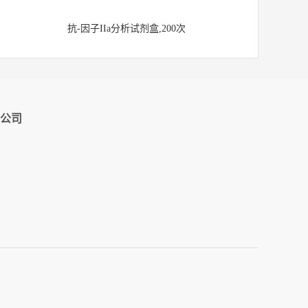
抗-因子IIa分析试剂盒,200次
公司