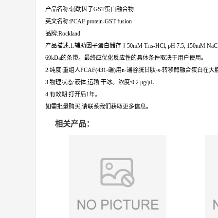
产品名称:辅助因子GST蛋白融合物
英文名称:PCAF protein-GST fusion
品牌:Rockland
产品描述:1.辅助因子蛋白储存于50mM Tris-HCl, pH 7.5, 150mM
69kDa的条带。最终应优化反应性的具体条件取决于用户使用。
2.纯度:重组人PCAF(431-端)用n-端谷胱甘肽-s-转移酶融合蛋
3.物理状态:液体,运输:干冰。浓度:0.2 μg/μL
4.有效期:打开后1年。
如需批量购买,请联系我们获取更多信息。
相关产品：