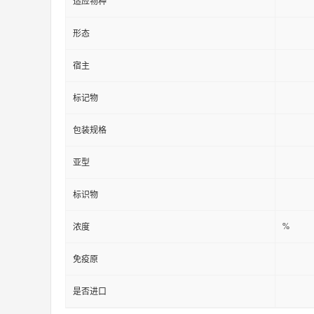
适应物种
形态
宿主
标记物
包装规格
亚型
标识物
%
浓度
免疫原
是否进口