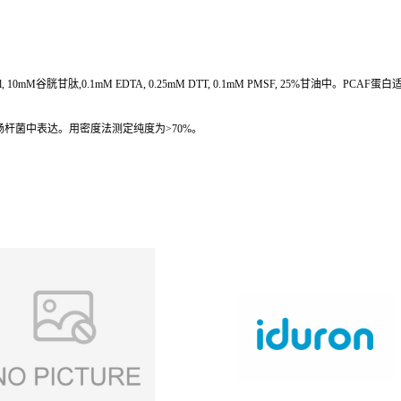
 NaCl, 10mM谷胱甘肽,0.1mM EDTA, 0.25mM DTT, 0.1mM PMSF, 25%甘油
白在大肠杆菌中表达。用密度法测定纯度为>70%。