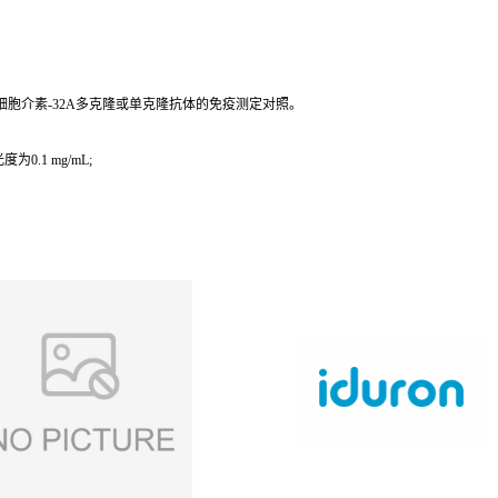
抗白细胞介素-32A多克隆或单克隆抗体的免疫测定对照。
为0.1 mg/mL;