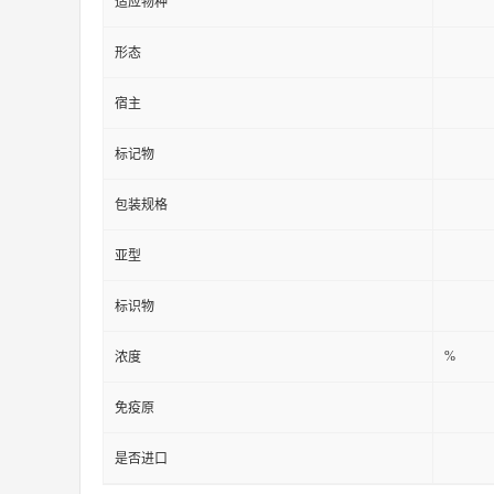
适应物种
形态
宿主
标记物
包装规格
亚型
标识物
%
浓度
免疫原
是否进口