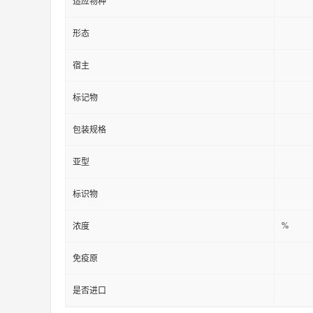
适应物种
形态
宿主
标记物
包装规格
亚型
标识物
%
浓度
免疫原
是否进口