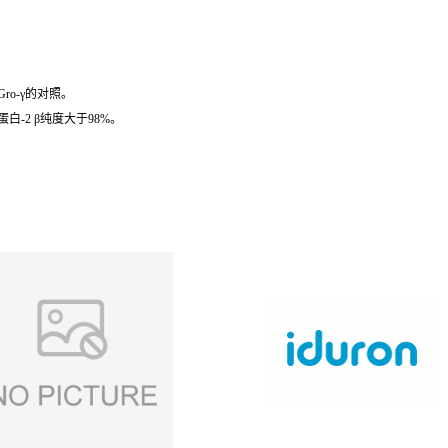
ro-γ的对照。
性蛋白-2 β纯度大于98%。