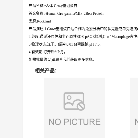
产品名称:r人体.Gro-γ重组蛋白
英文名称:rHuman Gro-gamma/MIP-2Beta Protein
品牌:Rockland
产品描述:1.Gro-γ重组蛋白适合作为免疫分析中的多克隆或单克隆抗G
2.纯度:通过还原性和非还原性SDS-pAGE检测,Gro / Macrophage炎
3.物理状态:冻干。缓冲:0.01 M磷酸钠,pH 7.5;
4.有效期:打开后6个月。
如需批量购买,请联系我们获取更多信息。
相关产品：