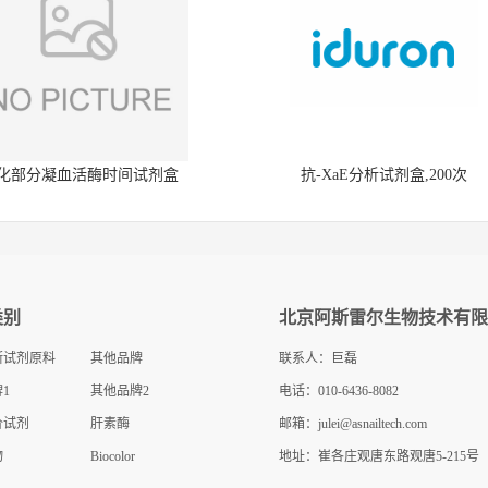
化部分凝血活酶时间试剂盒
抗-XaE分析试剂盒,200次
类别
北京阿斯雷尔生物技术有限
断试剂原料
其他品牌
联系人：巨磊
1
其他品牌2
电话：010-6436-8082
价试剂
肝素酶
邮箱：
julei@asnailtech.com
物
Biocolor
地址：崔各庄观唐东路观唐5-215号