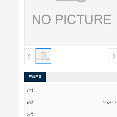
产品详请
产地
Megazyme
品牌
货号