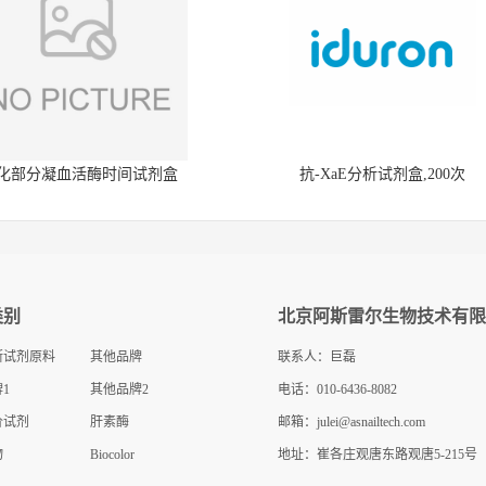
化部分凝血活酶时间试剂盒
抗-XaE分析试剂盒,200次
类别
北京阿斯雷尔生物技术有限
断试剂原料
其他品牌
联系人：巨磊
1
其他品牌2
电话：010-6436-8082
价试剂
肝素酶
邮箱：
julei@asnailtech.com
物
Biocolor
地址：崔各庄观唐东路观唐5-215号