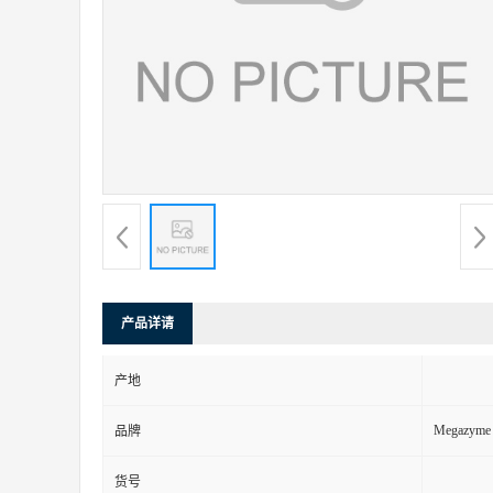
产品详请
产地
Megazyme
品牌
货号