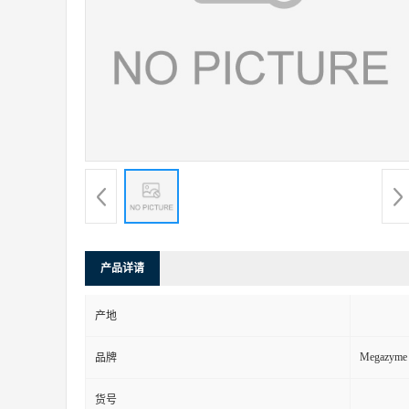
产品详请
产地
Megazyme
品牌
货号