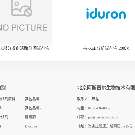
化部分凝血活酶时间试剂盒
抗-XaE分析试剂盒,200次
类别
北京阿斯雷尔生物技术有限
断试剂原料
其他品牌
联系人：巨磊
1
其他品牌2
电话：010-6436-8082
价试剂
肝素酶
邮箱：
julei@asnailtech.com
物
Biocolor
地址：崔各庄观唐东路观唐5-215号