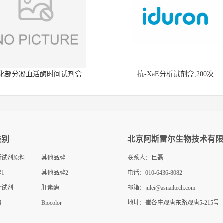
化部分凝血活酶时间试剂盒
抗-XaE分析试剂盒,200次
类别
北京阿斯雷尔生物技术有限
断试剂原料
其他品牌
联系人：巨磊
1
其他品牌2
电话：010-6436-8082
价试剂
肝素酶
邮箱：
julei@asnailtech.com
物
Biocolor
地址：崔各庄观唐东路观唐5-215号