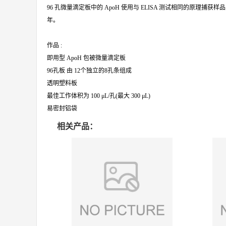
96 孔微量滴定板中的 ApoH 使用与 ELISA 测试相同的原理捕
年。
作品 :
即用型 ApoH 包被微量滴定板
96孔板 由 12个独立的8孔条组成
透明塑料板
最佳工作体积为 100 μL/孔(最大 300 μL)
易密封铝袋
相关产品：