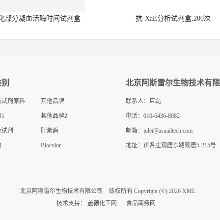
化部分凝血活酶时间试剂盒
抗-XaE分析试剂盒,200次
类别
北京阿斯雷尔生物技术有限
断试剂原料
其他品牌
联系人：巨磊
1
其他品牌2
电话：010-6436-8082
价试剂
肝素酶
邮箱：
julei@asnailtech.com
物
Biocolor
地址：崔各庄观唐东路观唐5-215号
北京阿斯雷尔生物技术有限公司
版权所有 Copyright (©) 2026
XML
技术支持：
盖德化工网
食品商务网