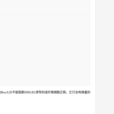
中的BoxA2D不能阻断HMGB1诱导的成纤维细胞迁移。它只含有微量的