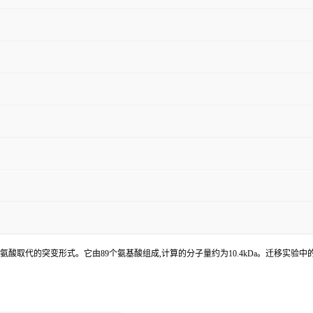
被天冬氨酸取代的突变形式。它由89个氨基酸组成,计算的分子量约为10.4kDa。迁移实验