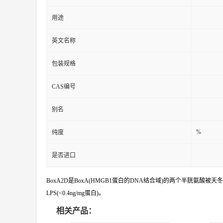
用途
英文名称
包装规格
CAS编号
别名
%
纯度
是否进口
BoxA2D是BoxA(HMGB1蛋白的DNA结合域)的两个半胱氨酸
LPS(<0.4ng/mg蛋白)。
相关产品：