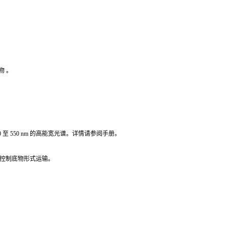
物 。
00 至 550 nm 的高能宽光谱。详情请参阅手册。
冻干、批次控制底物形式运输。