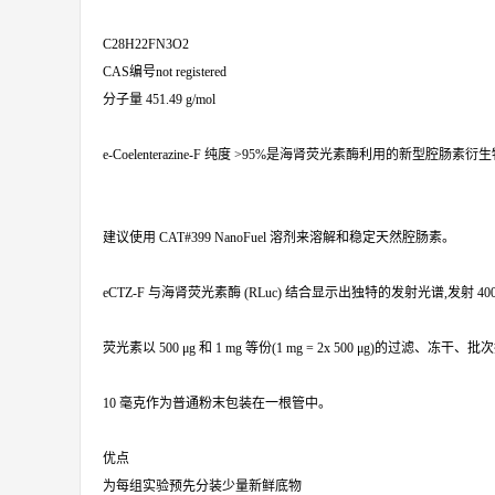
C28H22FN3O2
CAS编号not registered
分子量 451.49 g/mol
e-Coelenterazine-F 纯度 >95%是海肾荧光素酶利用的新型腔肠素衍生
建议使用 CAT#399 NanoFuel 溶剂来溶解和稳定天然腔肠素。
eCTZ-F 与海肾荧光素酶 (RLuc) 结合显示出独特的发射光谱,发射 4
荧光素以 500 μg 和 1 mg 等份(1 mg = 2x 500 μg)的过滤、
10 毫克作为普通粉末包装在一根管中。
优点
为每组实验预先分装少量新鲜底物