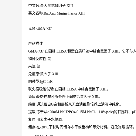
中文名称:大鼠抗鼠因子 XIII
英文名称:Rat Anti-Murine Factor XIII
克隆 GMA-737
产品描述
GMA-737 在固相 ELISA 和蛋白质印迹中结合鼠因子 XIII。它不与
物种反应性:鼠
来源:鼠
免疫原:鼠因子 XIII
同种型:IgG 2aK
联免疫吸附试验:在固相 ELISA 中结合鼠因子 XIII。
免疫印迹:在非还原条件下弱结合鼠因子 XIII。
纯度:通过蛋白G亲和层析从无血清细胞培养上清液中纯化。
提取:冻干从≥20mM NaH2PO4 0.15M NaCl、1.0%(w/v)的甘
复原:用去离子水复原。
储存:在-20°C下长时间储存冻干或重构和等分材料。避免冻融循环。或者,