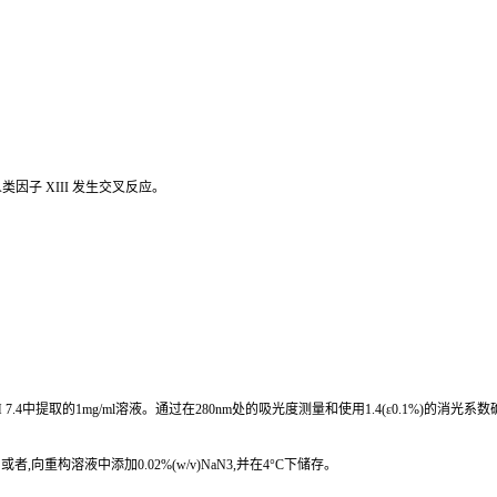
人类因子 XIII 发生交叉反应。
露醇、pH 7.4中提取的1mg/ml溶液。通过在280nm处的吸光度测量和使用1.4(ε0.1%)的消光
向重构溶液中添加0.02%(w/v)NaN3,并在4°C下储存。