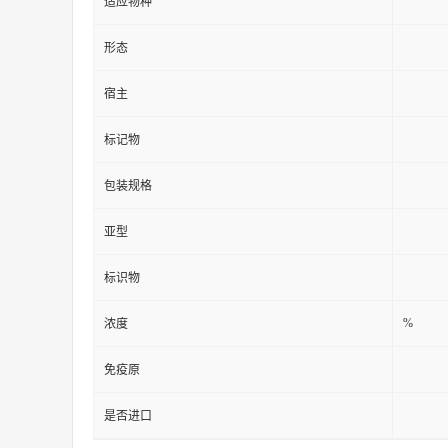
适应物种
形态
宿主
标记物
包装规格
亚型
标识物
%
浓度
免疫原
是否进口