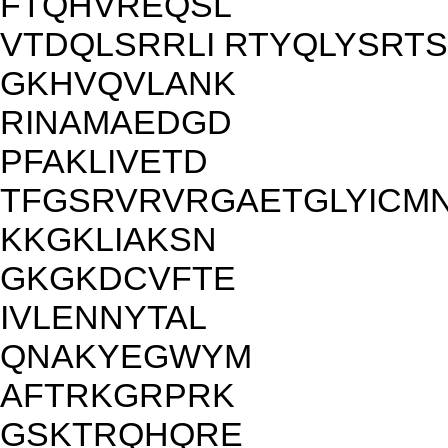
FTQHVREQSL
VTDQLSRRLI RTYQLYSRTS
GKHVQVLANK
RINAMAEDGD
PFAKLIVETD
TFGSRVRVRGAETGLYICM
KKGKLIAKSN
GKGKDCVFTE
IVLENNYTAL
QNAKYEGWYM
AFTRKGRPRK
GSKTRQHQRE