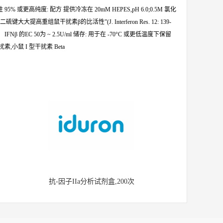
% 或更高纯度: 配方 提供冷冻在 20mM HEPES,pH 6.0;0.5M 氯化
大提高重组鼠干扰素β的比活性”(J. Interferon Res. 12: 139-
Nβ 的EC 50为 ~ 2.5U/ml 储存: 用于在 -70°C 或更低温度下保留
素,小鼠 I 型干扰素 Beta
抗-因子IIa分析试剂盒,200次