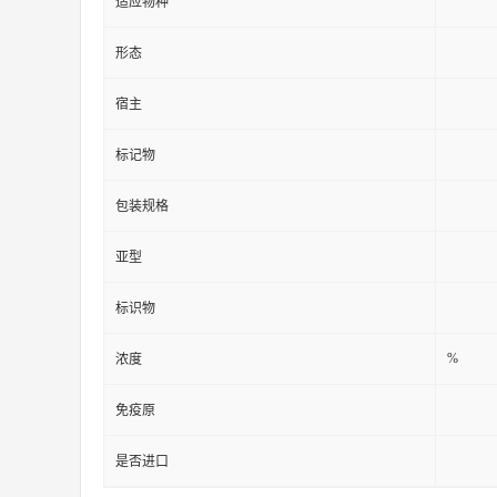
适应物种
形态
宿主
标记物
包装规格
亚型
标识物
%
浓度
免疫原
是否进口