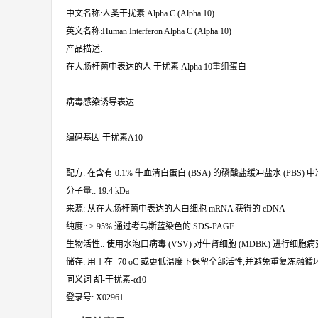
中文名称:人类干扰素 Alpha C (Alpha 10)
英文名称:Human Interferon Alpha C (Alpha 10)
产品描述:
在大肠杆菌中表达的人 干扰素 Alpha 10重组蛋白
病毒感染诱导表达
编码基因 干扰素A10
配方: 在含有 0.1% 牛血清白蛋白 (BSA) 的磷酸盐缓冲盐水 (PBS)
分子量:: 19.4 kDa
来源: 从在大肠杆菌中表达的人白细胞 mRNA 获得的 cDNA
纯度:: > 95% 通过考马斯蓝染色的 SDS-PAGE
生物活性:: 使用水泡口病毒 (VSV) 对牛肾细胞 (MDBK) 进行细胞
储存: 用于在 -70 oC 或更低温度下保留全部活性,并避免重复冻融循
同义词 胡-干扰素-α10
登录号: X02961