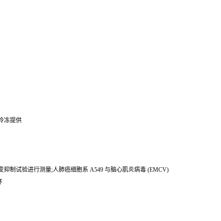
 中冷冻提供
病变抑制试验进行测量;人肺癌细胞系 A549 与脑心肌炎病毒 (EMCV)
环