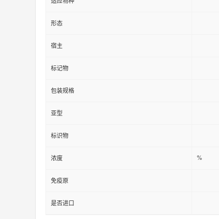
适应物种
形态
宿主
标记物
包装规格
亚型
标识物
%
浓度
免疫原
是否进口