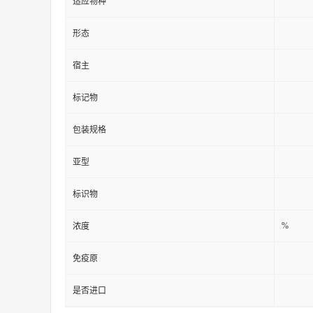
适应物种
形态
宿主
标记物
包装规格
亚型
标识物
%
浓度
免疫原
是否进口