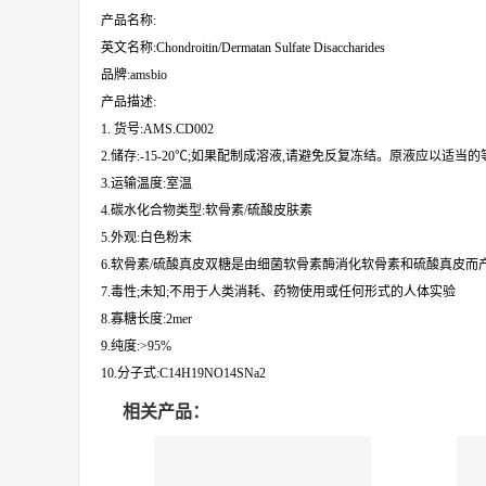
产品名称:
英文名称:Chondroitin/Dermatan Sulfate Disaccharides
品牌:amsbio
产品描述:
1. 货号:AMS.CD002
2.储存:-15-20℃;如果配制成溶液,请避免反复冻结。原液应以适
3.运输温度:室温
4.碳水化合物类型:软骨素/硫酸皮肤素
5.外观:白色粉末
6.软骨素/硫酸真皮双糖是由细菌软骨素酶消化软骨素和硫酸真皮而产
7.毒性;未知;不用于人类消耗、药物使用或任何形式的人体实验
8.寡糖长度:2mer
9.纯度:>95%
10.分子式:C14H19NO14SNa2
相关产品：