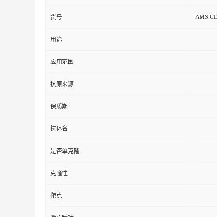
AMS.CD
货号
用途
应用范围
抗原来源
保质期
抗体名
是否单克隆
克隆性
靶点