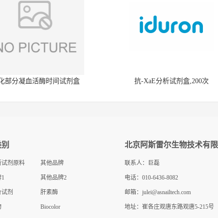
化部分凝血活酶时间试剂盒
抗-XaE分析试剂盒,200次
类别
北京阿斯雷尔生物技术有限
断试剂原料
其他品牌
联系人：巨磊
1
其他品牌2
电话：010-6436-8082
价试剂
肝素酶
邮箱：
julei@asnailtech.com
物
Biocolor
地址：崔各庄观唐东路观唐5-215号