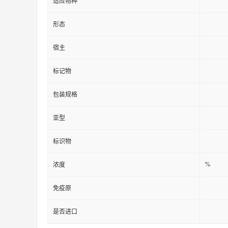
适应物种
形态
宿主
标记物
包装规格
亚型
标识物
%
浓度
免疫原
是否进口