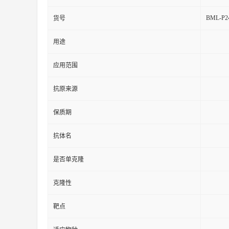
BML-P24
货号
用途
应用范围
抗原来源
保质期
抗体名
是否单克隆
克隆性
靶点