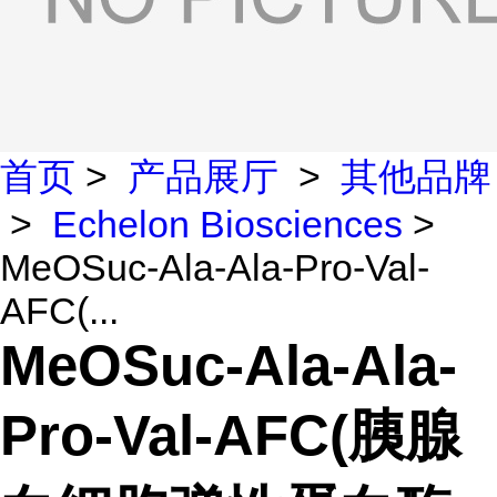
首页
>
产品展厅
>
其他品牌
>
Echelon Biosciences
>
MeOSuc-Ala-Ala-Pro-Val-
AFC(...
MeOSuc-Ala-Ala-
Pro-Val-AFC(胰腺