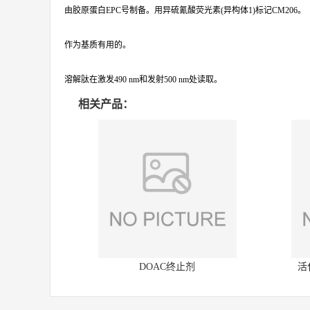
由胶原蛋白EPC号制备。用异硫氰酸荧光素(异构体1)标记CM206。
作为基质有用的。
溶解肽在激发490 nm和发射500 nm处读取。
相关产品：
DOAC终止剂
活