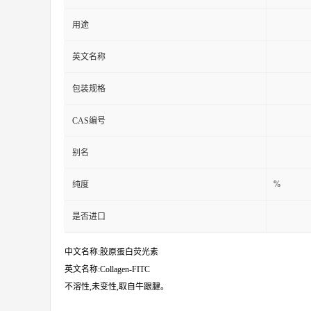
用途
英文名称
包装规格
CAS编号
别名
%
纯度
是否进口
中文名称:胶原蛋白荧光素
英文名称:Collagen-FITC
不溶性,未变性,取自牛跟腱。