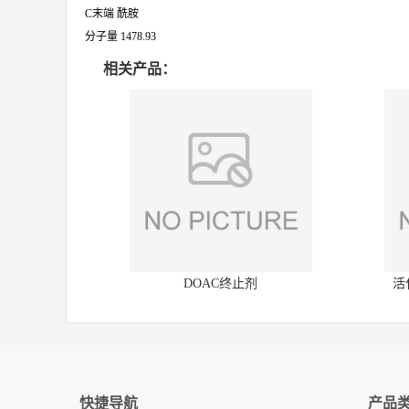
C末端 酰胺
分子量 1478.93
相关产品：
DOAC终止剂
活
快捷导航
产品