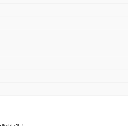
 - Ile - Leu -NH 2