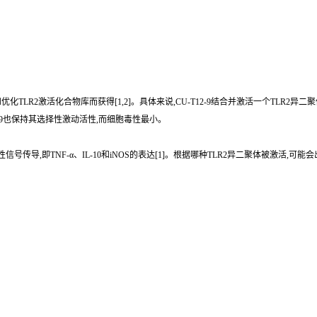
选和优化TLR2激活化合物库而获得[1,2]。具体来说,CU-T12-9结合并激活一个TLR2异二聚体
2-9也保持其选择性激动活性,而细胞毒性最小。
依赖性信号传导,即TNF-α、IL-10和iNOS的表达[1]。根据哪种TLR2异二聚体被激活,可能