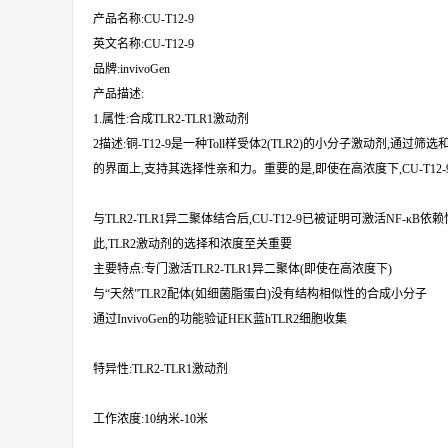
产品名称:CU-T12-9
英文名称:CU-T12-9
品牌:invivoGen
产品描述:
1.属性:合成TLR2-TLR1激动剂
2描述:铜-T12-9是一种Toll样受体2(TLR2)的小分子激动剂,通过筛
的界面上,支持其选择性亲和力。重要的是,即使在高浓度下,CU-T1
与TLR2-TLR1异二聚体结合后,CU-T12-9已被证明可激活NF-κB
此,TLR2激动剂的选择和浓度至关重要
主要特点:专门激活TLR2-TLR1异二聚体(即使在高浓度下)
与“天然”TLR2配体(如细菌脂蛋白)没有结构相似性的合成小分子
通过InvivoGen的功能验证HEK蓝hTLR2细胞收集
特异性:TLR2-TLR1激动剂
工作浓度:10纳米-10米