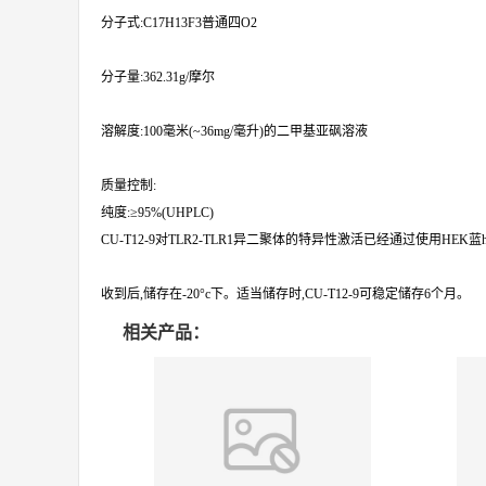
分子式:C17H13F3普通四O2
分子量:362.31g/摩尔
溶解度:100毫米(~36mg/毫升)的二甲基亚砜溶液
质量控制:
纯度:≥95%(UHPLC)
CU-T12-9对TLR2-TLR1异二聚体的特异性激活已经通过使用HEK蓝
收到后,储存在-20°c下。适当储存时,CU-T12-9可稳定储存6个月。
相关产品：