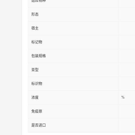
适应物种
形态
宿主
标记物
包装规格
亚型
标识物
%
浓度
免疫原
是否进口