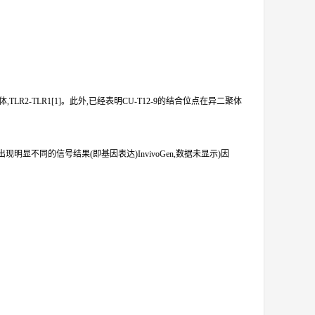
,TLR2-TLR1[1]。此外,已经表明CU-T12-9的结合位点在异二聚体
会出现明显不同的信号结果(即基因表达)InvivoGen,数据未显示)因