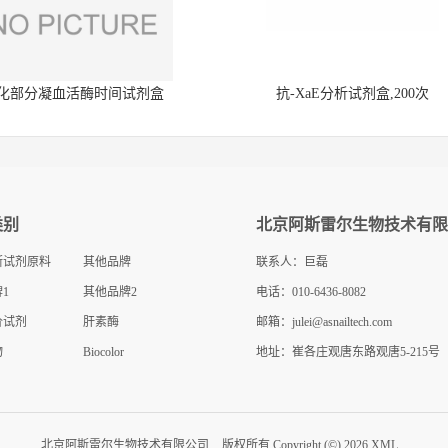
化部分凝血活酶时间试剂盒
抗-XaE分析试剂盒,200次
类别
北京阿斯雷尔生物技术有限
断试剂原料
其他品牌
联系人：巨磊
1
其他品牌2
电话：010-6436-8082
价试剂
肝素酶
邮箱：
julei@asnailtech.com
物
Biocolor
地址：崔各庄观唐东路观唐5-215号
北京阿斯雷尔生物技术有限公司
版权所有 Copyright (©) 2026
XML