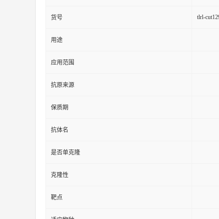
tlrl-cut12
货号
用途
应用范围
抗原来源
保质期
抗体名
是否单克隆
克隆性
靶点