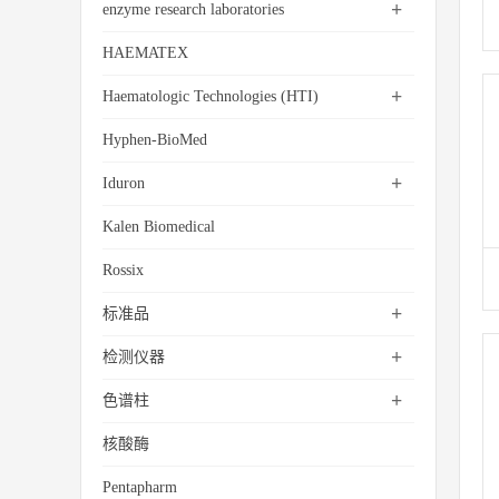
+
enzyme research laboratories
HAEMATEX
+
Haematologic Technologies (HTI)
Hyphen-BioMed
+
Iduron
Kalen Biomedical
Rossix
+
标准品
+
检测仪器
+
色谱柱
核酸酶
Pentapharm