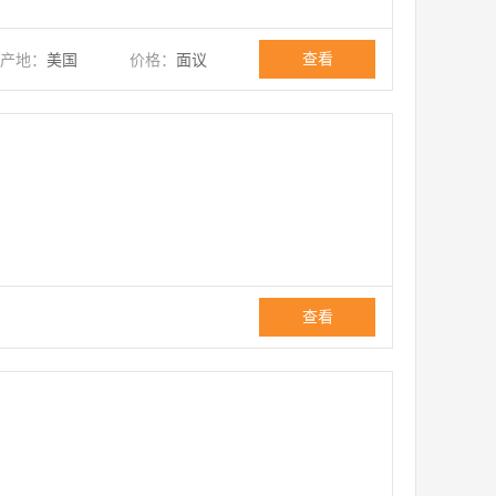
查看
产地：
美国
价格：
面议
查看