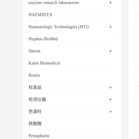
+
enzyme research laboratories
HAEMATEX
+
Haematologic Technologies (HTI)
Hyphen-BioMed
+
Iduron
Kalen Biomedical
Rossix
+
标准品
+
检测仪器
+
色谱柱
核酸酶
Pentapharm