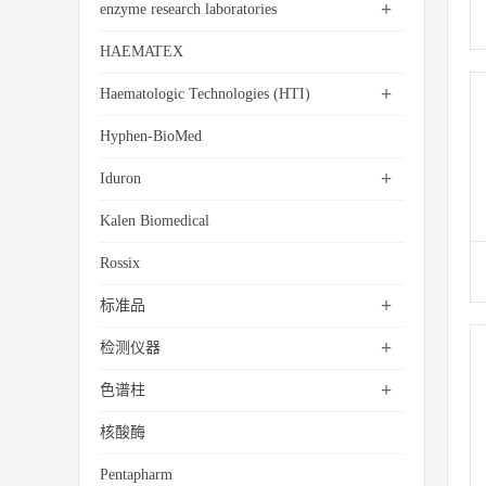
+
enzyme research laboratories
HAEMATEX
+
Haematologic Technologies (HTI)
Hyphen-BioMed
+
Iduron
Kalen Biomedical
Rossix
+
标准品
+
检测仪器
+
色谱柱
核酸酶
Pentapharm