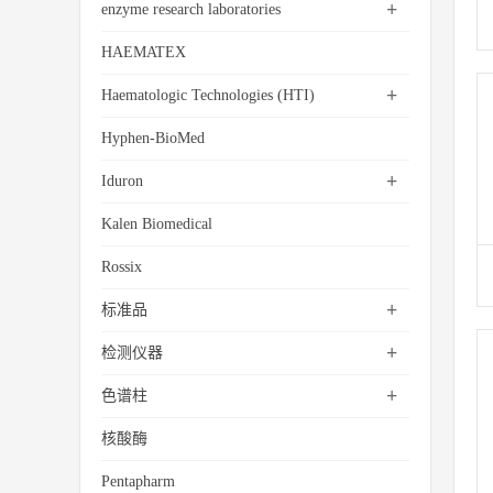
+
enzyme research laboratories
HAEMATEX
+
Haematologic Technologies (HTI)
Hyphen-BioMed
+
Iduron
Kalen Biomedical
Rossix
+
标准品
+
检测仪器
+
色谱柱
核酸酶
Pentapharm