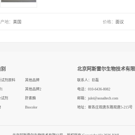
产地：
美国
价格：
面议
类别
北京阿斯雷尔生物技术有限
断试剂原料
其他品牌
联系人：巨磊
1
其他品牌2
电话：010-6436-8082
价试剂
肝素酶
邮箱：
julei@asnailtech.com
物
Biocolor
地址：崔各庄观唐东路观唐5-215号