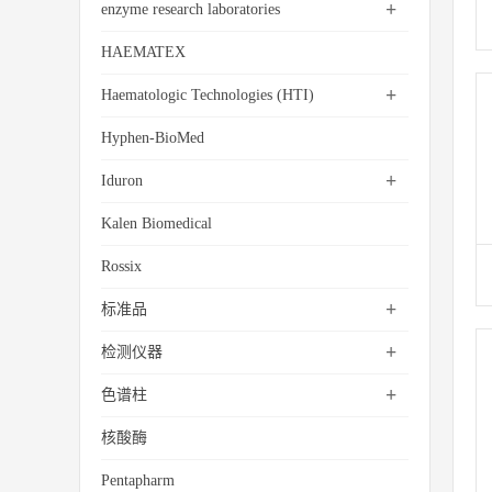
+
enzyme research laboratories
HAEMATEX
+
Haematologic Technologies (HTI)
Hyphen-BioMed
+
Iduron
Kalen Biomedical
Rossix
+
标准品
+
检测仪器
+
色谱柱
核酸酶
Pentapharm