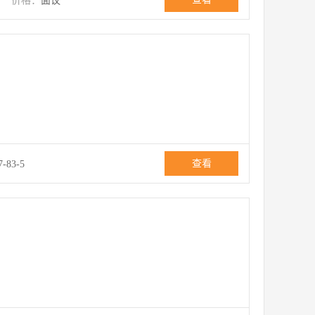
价格：
面议
查看
7-83-5